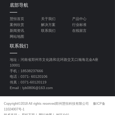
底部导航
慧恒首页
关于我们
产品中心
案例欣赏
解决方案
行业标准
新闻资讯
联系我们
在线留言
网站地图
联系我们
地址：河南省郑州市文化路和北环路交叉口瀚海北金A座
10001
手机：18538237666
电话：0371- 60120106
传真：0371-60120119
Email：lyb0806@163.com
Copyright©2018 All rights reserved郑州慧恒科技有限公司
豫ICP备
11024007号-1
技术支持：
易科互联
|
网站地图
|
地区分站